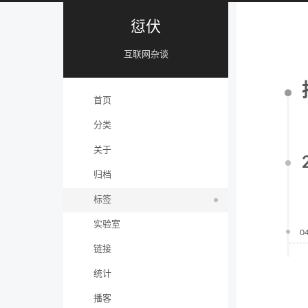
愆伏
互联网杂谈
首页
分类
关于
归档
标签
实验室
0
链接
统计
播客