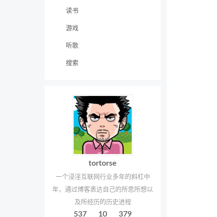
读书
游戏
听歌
搜索
tortorse
一个浸淫互联网行业多年的斜杠中
年，通过博客表达自己的所思所想以
及所经历的历史进程
537
10
379