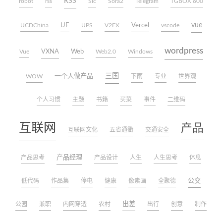
RSS
robot
rss
Sic
Sora2
Telegram
TGBOX 600
vue
UE
Vercel
UCDChina
UPS
V2EX
vscode
wordpress
VXNA
Web
Vue
Web2.0
Windows
三国
一个人做产品
WOW
下雨
专业
世界观
个人习惯
主题
书籍
买菜
事件
二维码
互联网
产品
互联网文化
五省通衢
交通安全
产品经理
产品思考
产品设计
人生
人生思考
休息
公交
低代码
作品集
停电
健康
像素画
全聚德
出差
公园
兼职
内网穿透
农村
出行
创意
制作