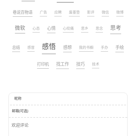
巷说百物语
广告
应聘
废墨垫
影评
微信
微博
微软
思考
心情
心态
心绞痛
思乡
思念
感悟
感想
手绘
总结
感冒
我的书橱
手办
找工作
技巧
打印机
技术
昵称
邮箱(可选)