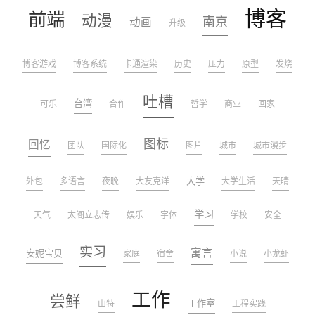
博客
前端
动漫
南京
动画
升级
博客游戏
博客系统
卡通渲染
历史
压力
原型
发烧
吐槽
台湾
可乐
合作
哲学
商业
回家
图标
回忆
团队
国际化
图片
城市
城市漫步
大学
外包
多语言
夜晚
大友克洋
大学生活
天晴
学习
天气
太阁立志传
娱乐
字体
学校
安全
实习
寓言
安妮宝贝
家庭
宿舍
小说
小龙虾
工作
尝鲜
工作室
山特
工程实践