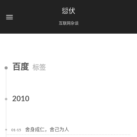
愆伏
互联网杂谈
百度
标签
2010
舍身成仁，舍己为人
01-15