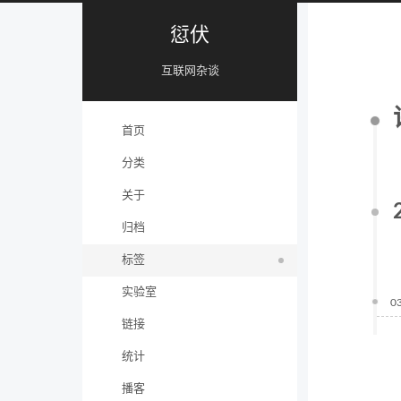
愆伏
互联网杂谈
首页
分类
关于
归档
标签
实验室
0
链接
统计
播客