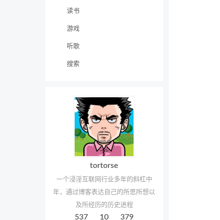
读书
游戏
听歌
搜索
tortorse
一个浸淫互联网行业多年的斜杠中
年，通过博客表达自己的所思所想以
及所经历的历史进程
537
10
379