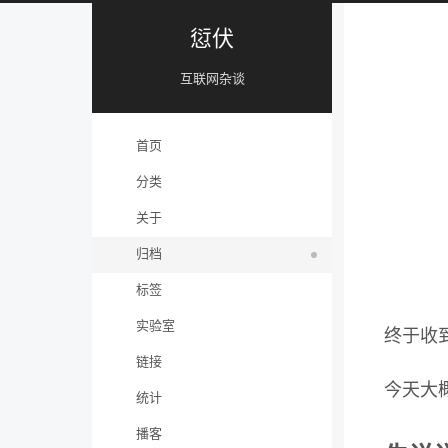
愆伏
互联网杂谈
首页
分类
关于
归档
标签
实验室
终于收到
链接
今天大
统计
播客