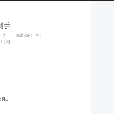
l到手
：
2
阅读次数：
102
1 分钟
邮件。