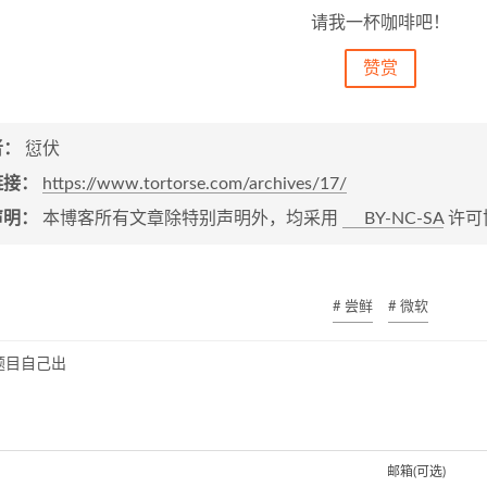
请我一杯咖啡吧！
赞赏
者：
愆伏
链接：
https://www.tortorse.com/archives/17/
声明：
本博客所有文章除特别声明外，均采用
BY-NC-SA
许可
# 尝鲜
# 微软
题目自己出
邮箱(可选)