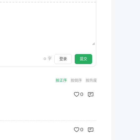
0
字
登录
提交
按正序
按倒序
按热度
0
0