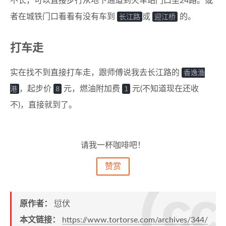
不长，可以直接步行从地下通道到火车站门口坐24路。或
者在城铁门口看看有没有车到
长江路
或
迎江桥
的。
打车走
实在找不到直接打车走，跟师傅说我去长江路的
香逸渔
港
，起步价
8
元，燃油附加费
1
元(不知道现在还收
不)，直接就到了。
请我一杯咖啡吧！
赞赏
原作者：
愆伏
本文链接：
https://www.tortorse.com/archives/344/