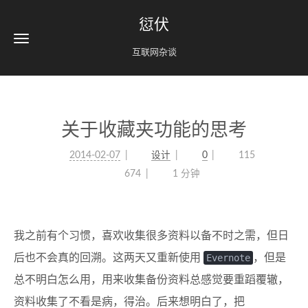
愆伏
互联网杂谈
关于收藏夹功能的思考
2014-02-07
设计
0
115
674
1 分钟
我之前有个习惯，喜欢收集很多资料以备不时之需，但日
后也不会真的回溯。这两天又重新使用
Evernote
，但是
总不明白怎么用，用来收集备份资料总感觉要重蹈覆辙，
资料收集了不看是病，得治。后来想明白了，把