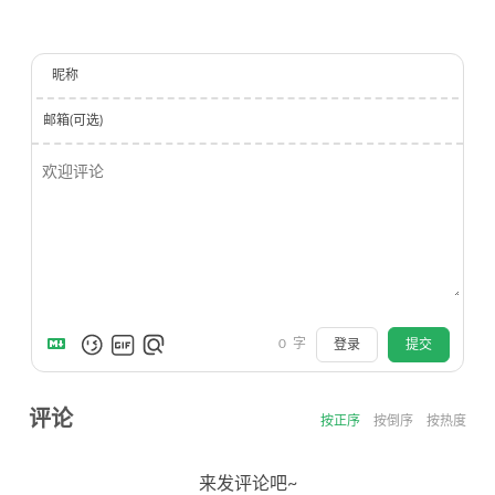
昵称
邮箱(可选)
0
字
登录
提交
评论
按正序
按倒序
按热度
来发评论吧~