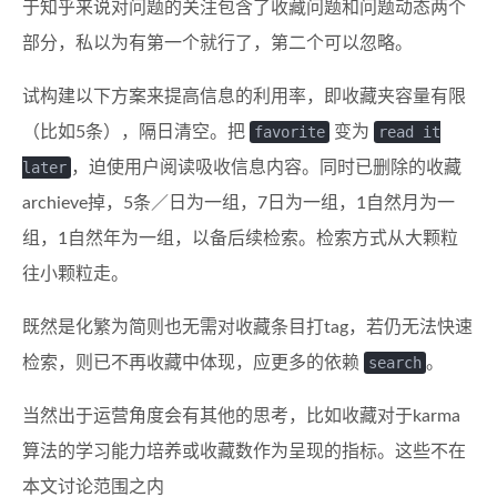
于知乎来说对问题的关注包含了收藏问题和问题动态两个
部分，私以为有第一个就行了，第二个可以忽略。
试构建以下方案来提高信息的利用率，即收藏夹容量有限
（比如5条），隔日清空。把
favorite
变为
read it
later
，迫使用户阅读吸收信息内容。同时已删除的收藏
archieve掉，5条／日为一组，7日为一组，1自然月为一
组，1自然年为一组，以备后续检索。检索方式从大颗粒
往小颗粒走。
既然是化繁为简则也无需对收藏条目打tag，若仍无法快速
检索，则已不再收藏中体现，应更多的依赖
search
。
当然出于运营角度会有其他的思考，比如收藏对于karma
算法的学习能力培养或收藏数作为呈现的指标。这些不在
本文讨论范围之内