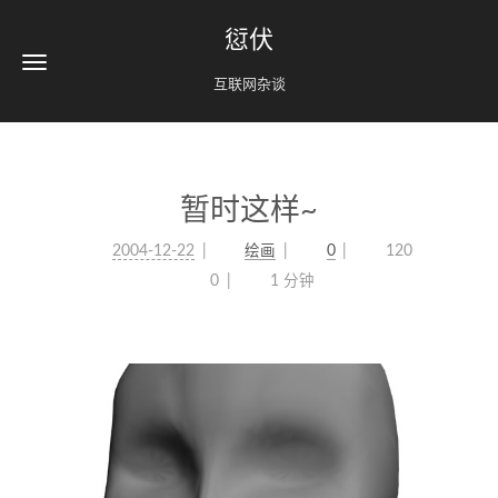
愆伏
互联网杂谈
暂时这样~
2004-12-22
绘画
0
120
0
1 分钟