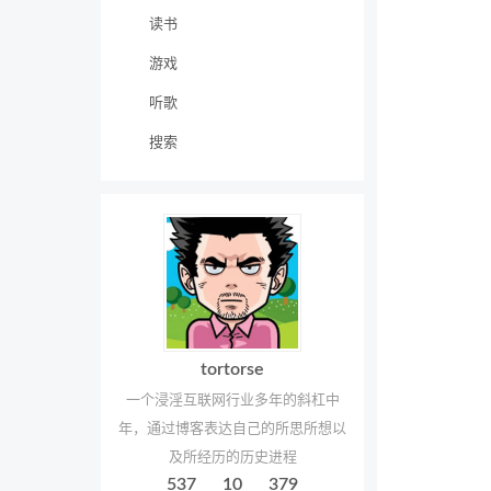
读书
游戏
听歌
搜索
tortorse
一个浸淫互联网行业多年的斜杠中
年，通过博客表达自己的所思所想以
及所经历的历史进程
537
10
379