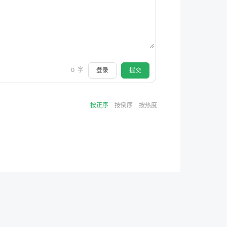
0
字
登录
提交
按正序
按倒序
按热度