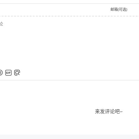
邮箱(可选)
来发评论吧~