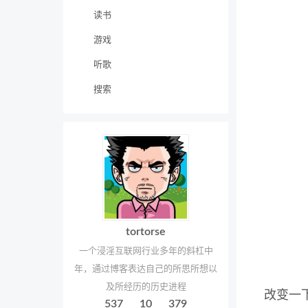
读书
游戏
听歌
搜索
tortorse
一个浸淫互联网行业多年的斜杠中
年，通过博客表达自己的所思所想以
及所经历的历史进程
改变一
537
10
379