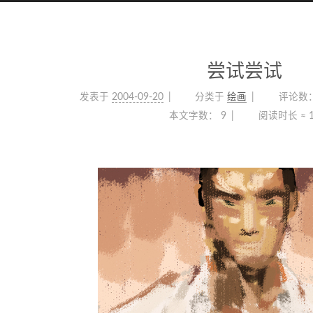
尝试尝试
发表于
2004-09-20
分类于
绘画
评论数
本文字数：
9
阅读时长 ≈