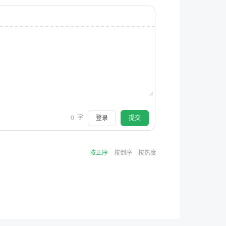
0
字
登录
提交
按正序
按倒序
按热度