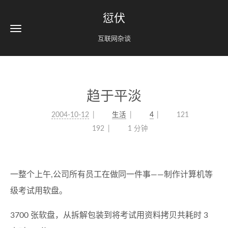
愆伏
互联网杂谈
趋于平淡
2004-10-12
生活
4
121
192
1 分钟
一整个上午,公司所有员工在做同一件事——制作计算机等
级考试用软盘。
3700 张软盘，从拆解包装到将考试用资料拷贝共耗时 3