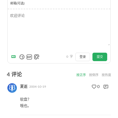
邮箱(可选)
0
字
登录
提交
4
评论
按正序
按倒序
按热度
0
夏逝
2004-10-19
软盘？
哦也。