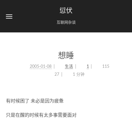
愆伏
互联网杂谈
想睡
2005-01-08
生活
1
115
27
1 分钟
有时候困了 未必是因为疲惫
只是在醒的时候有太多事需要面对