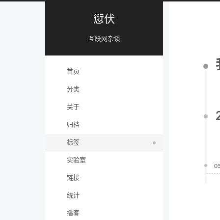
愆伏
互联网杂谈
首页
分类
关于
归档
标签
实验室
0
链接
统计
播客