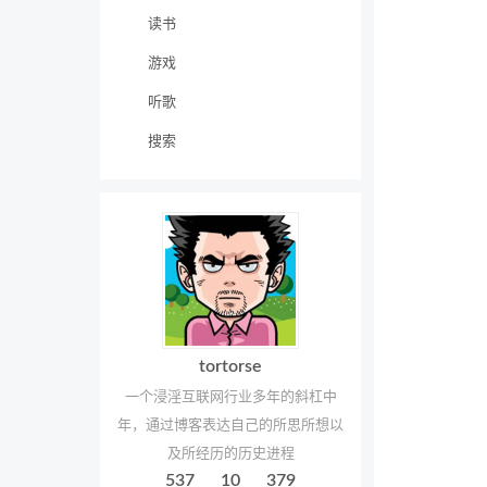
读书
游戏
听歌
搜索
tortorse
一个浸淫互联网行业多年的斜杠中
年，通过博客表达自己的所思所想以
及所经历的历史进程
537
10
379