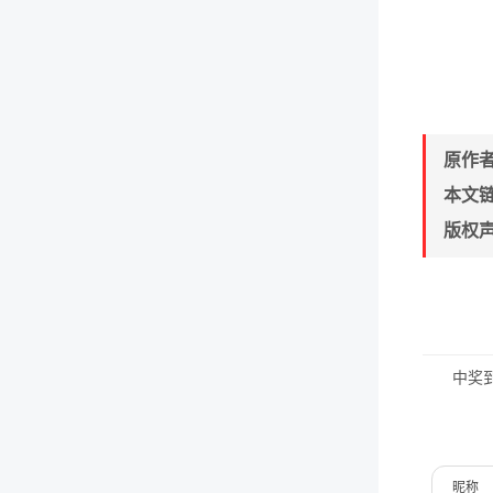
原作
本文
版权
中奖
昵称