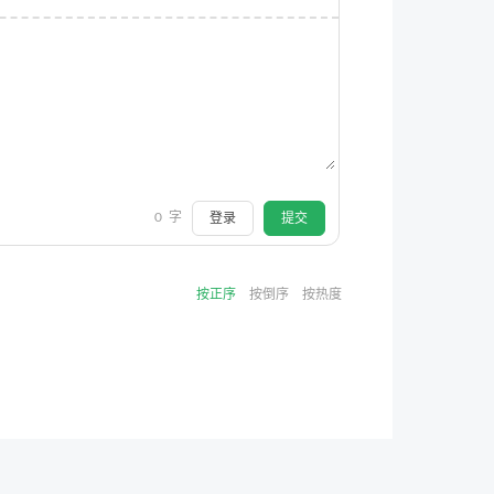
0
字
登录
提交
按正序
按倒序
按热度