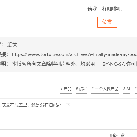
请我一杯咖啡吧！
赞赏
者：
愆伏
链接：
https://www.tortorse.com/archives/i-finally-made-my-boo
声明：
本博客所有文章除特别声明外，均采用
BY-NC-SA
许可
# 产品
# 编程
# 一个人做产品
# AI
到底藏在瓶盖里，还是藏在扫码那一下
邮箱(可选)