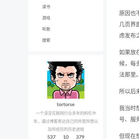
读书
原因也
游戏
几页界
听歌
虑发布
搜索
如果放
候，每
法那里
所以后
tortorse
我当时想
一个浸淫互联网行业多年的斜杠中
号、服
年，通过博客表达自己的所思所想以
及所经历的历史进程
但现在
537
10
379