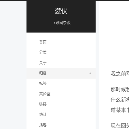
愆伏
互联网杂谈
首页
分类
关于
归档
我之前
标签
那时候
实验室
什么新
链接
道某本
统计
播客
现在回