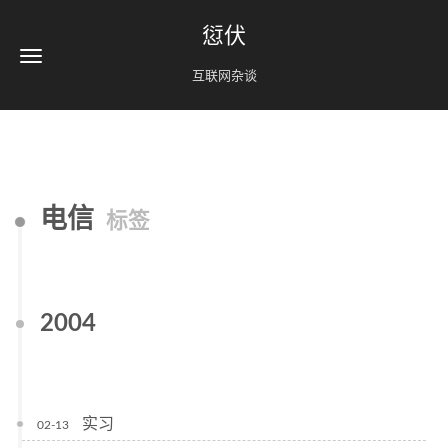
愆伏
互联网杂谈
电信
标签
2004
实习
02-13