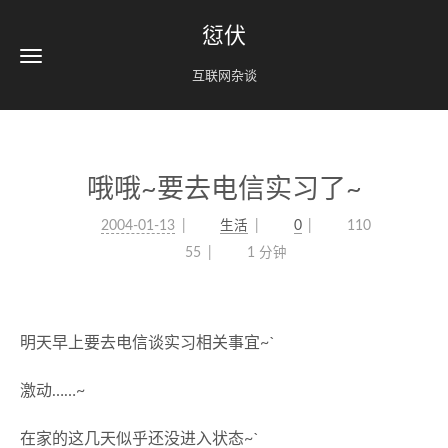
愆伏
互联网杂谈
哦哦~要去电信实习了~
2004-01-13
生活
0
110
55
1 分钟
明天早上要去电信谈实习相关事宜~`
激动……~
在家的这几天似乎还没进入状态~`