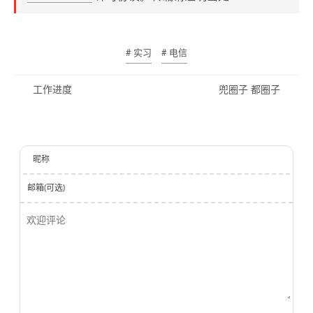
# 实习
# 电信
工作进度
兜圈子 都圈子
昵称
邮箱(可选)