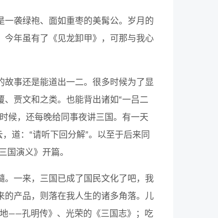
是一袭绿袍、面如重枣的美髯公。岁月的
。今年虽有了《见龙卸甲》，可那与我心
的故事还是能道出一二。很多时候为了显
覆、贾文和之类。也能背出诸如“一吕二
的时候，还每晚给同事夜讲三国。有一天
云，道：“请听下回分解”。以至于后来同
《三国演义》开篇。
髓。一来，三国已成了国民文化了吧，我
来的产品，则落在我人生的诸多角落。儿
地——孔明传》、光荣的《三国志》；吃