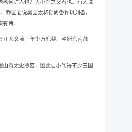
国老何许人也？大小乔之父者也。有人说
老，乔国老说吴国太将孙尚香许以刘备，
疾有诗：
长江衮衮流。年少万兜鍪。坐断东南战
固山有太史慈墓，因此自小闻得不少三国