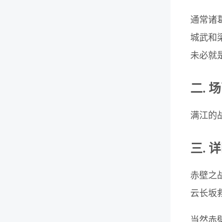
通常诸
城武和
未必就
二. 
满江的
三. 
赤壁之
云长坂
当然赤