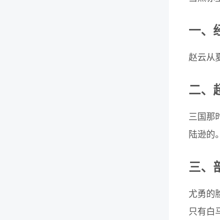
一、
赵云从
二、
三国那
陆逊的
三、
尤勇的
只有白