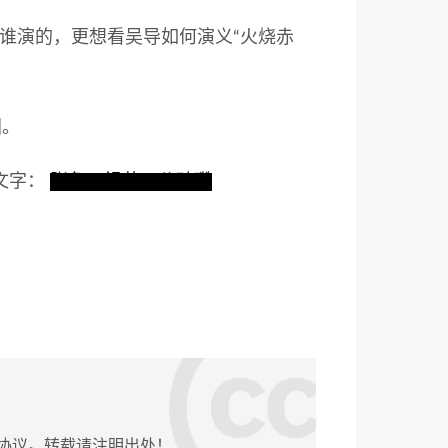
谁演的，更想看吴导如何演义“火烧赤
国。
文字：
张角、祖茂、公孙瓒
协议。转载请注明出处！