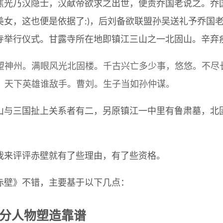
焦光乃汉隐士，汉献帝欲求之出世，便责乔国老说之。乔
美女，这也便是依据了:)，后刘备欲联盟孙吴送礼予乔国
寺举行仪式。甘露寺所在地即镇江三山之一北固山。辛弃
望神州。满眼风光北固楼。千古兴亡多少事，悠悠。不尽
。天下英雄谁敌手。曹刘。生子当如孙仲谋。
山与三国扯上关系者有二，另原镇江一中里有鲁肃墓，北
我来评评赤壁就有了些理由，有了些资格。
赤壁》不错，主要基于以下几点：
 部分人物塑造靠谱