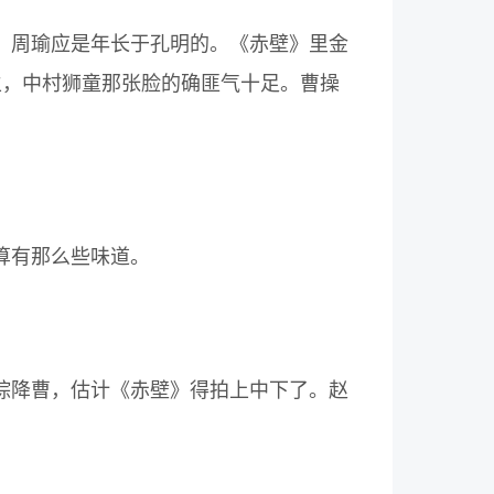
，周瑜应是年长于孔明的。《赤壁》里金
生，中村狮童那张脸的确匪气十足。曹操
算有那么些味道。
琮降曹，估计《赤壁》得拍上中下了。赵