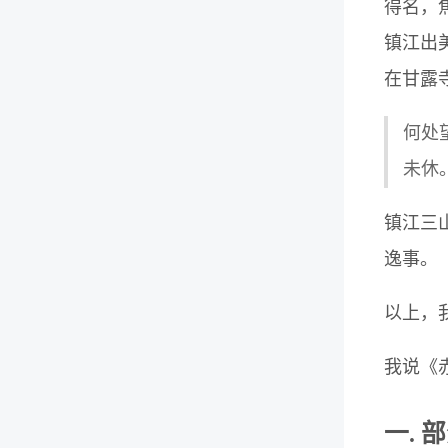
得名，
镇江出
在甘露
何处
未休
镇江三
逸事。
以上，
我说《
一.