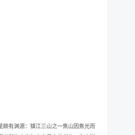
是颇有渊源：镇江三山之一焦山因焦光而