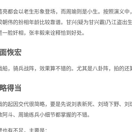
葛亮都会以老生形象登场，而周瑜则是小生。按照演义中
梁朝伟的扮相年龄比较靠谱。甘兴(疑为甘兴霸)乃江盗出
是一脸奸相，张丰毅来诠释恰到好处。
场面恢宏
战船，骑兵战阵，效果算不错的。尤其是八卦阵，拍的还
详略得当
战的起因交代很简略，要是先说刘表新死、刘琦下野、刘
救阿斗、周瑜练兵小细节都掌握的不错。
壁也有不足，主要是：