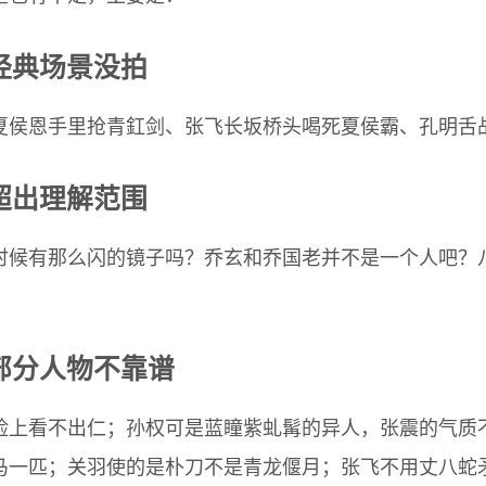
经典场景没拍
夏侯恩手里抢青釭剑、张飞长坂桥头喝死夏侯霸、孔明舌
超出理解范围
时候有那么闪的镜子吗？乔玄和乔国老并不是一个人吧？
。
部分人物不靠谱
脸上看不出仁；孙权可是蓝瞳紫虬髯的异人，张震的气质
马一匹；关羽使的是朴刀不是青龙偃月；张飞不用丈八蛇