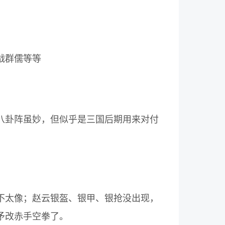
战群儒等等
八卦阵虽妙，但似乎是三国后期用来对付
不太像；赵云银盔、银甲、银抢没出现，
矛改赤手空拳了。