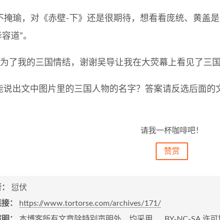
不掩瑜，对《赤壁-下》还是很期待，想看看庞统、黄盖是
华容道”。
分为了我的三国情结，谢谢吴导让我在大荧幕上看见了三
:谁能说出文中图片里的三国人物的名字？答案请反选后面的
请我一杯咖啡吧！
赞赏
者：
愆伏
链接：
https://www.tortorse.com/archives/171/
声明：
本博客所有文章除特别声明外，均采用
BY-NC-SA
许可