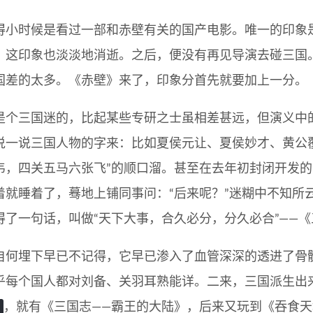
得小时候是看过一部和赤壁有关的国产电影。唯一的印象
，这印象也淡淡地消逝。之后，便没有再见导演去碰三国
国差的太多。《赤壁》来了，印象分首先就要加上一分。
是个三国迷的，比起某些专研之士虽相差甚远，但演义中
说一说三国人物的字来：比如夏侯元让、夏侯妙才、黄公
韦，四关五马六张飞”的顺口溜。甚至在去年初封闭开发
着就睡着了，蓦地上铺同事问：“后来呢？”迷糊中不知所
得了一句话，叫做“天下大事，合久必分，分久必合”——
自何埋下早已不记得，它早已渗入了血管深深的透进了骨
乎每个国人都对刘备、关羽耳熟能详。二来，三国派生出
C
，就有《三国志——霸王的大陆》，后来又玩到《吞食天