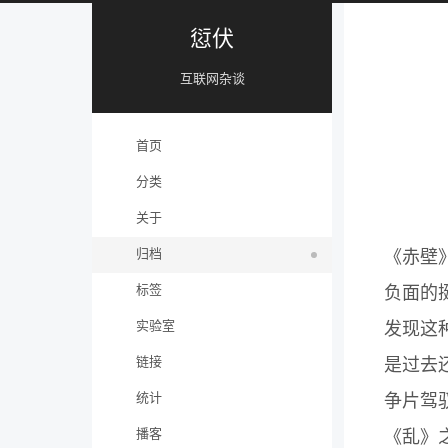
愆伏
互联网杂谈
首页
分类
关于
归档
《赤壁
标签
负面的
实验室
发现这
链接
是过去
统计
争片驾
播客
《乱》