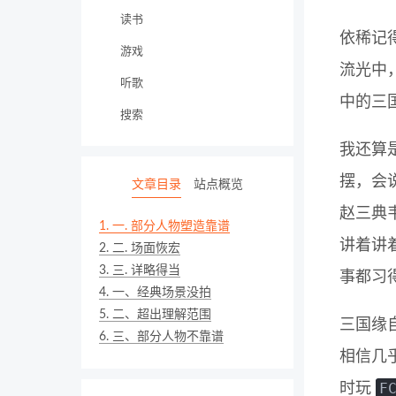
读书
依稀记
游戏
流光中
听歌
中的三
搜索
我还算
摆，会
文章目录
站点概览
赵三典
1.
一. 部分人物塑造靠谱
讲着讲
2.
二. 场面恢宏
3.
三. 详略得当
事都习
4.
一、经典场景没拍
5.
二、超出理解范围
三国缘
6.
三、部分人物不靠谱
相信几
F
时玩