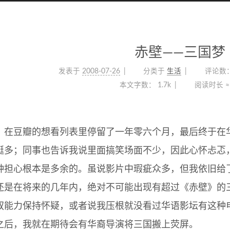
赤壁——三国梦
发表于
2008-07-26
分类于
生活
评论数
本文字数：
1.7k
阅读时长 ≈
》在豆瓣的想看列表里停留了一年零六个月，最后终于在
挺多；同事也告诉我说里面搞笑场面不少，因此心怀忐忑
种担心根本是多余的。虽说影片中瑕疵众多，但我依旧给了
还是在将来的几年内，绝对不可能出现有超过《赤壁》的
驭能力保持怀疑，或者说我压根就没看过华语影坛有这种
之后，我就在期待会有华裔导演将三国搬上荧屏。