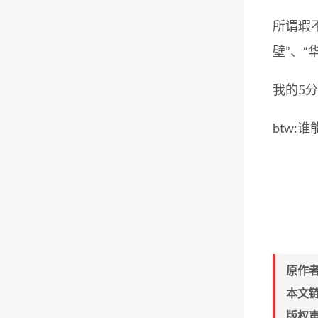
所谓瑕
壁”、“
我的5
btw
原作
本文
版权