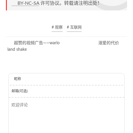
BY-NC-SA
许可协议。转载请注明出处！
# 观察
# 互联网
超赞的视频广告——wario
溺爱的代价
land shake
昵称
邮箱(可选)