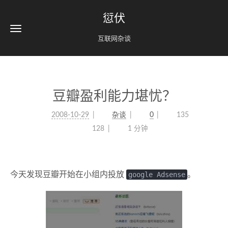
愆伏
互联网杂谈
豆瓣盈利能力堪忧？
2008-10-29
杂谈
0
135
128
1 分钟
今天发现豆瓣开始在小组内投放
google Adsense
。