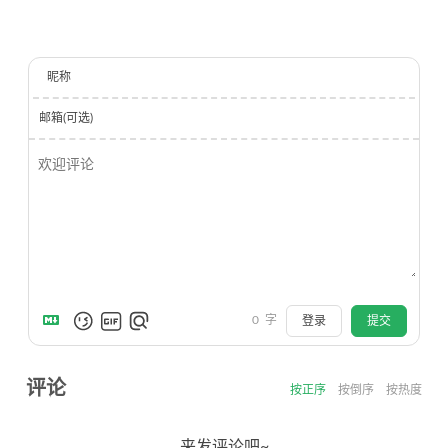
昵称
邮箱(可选)
0
字
登录
提交
评论
按正序
按倒序
按热度
来发评论吧~