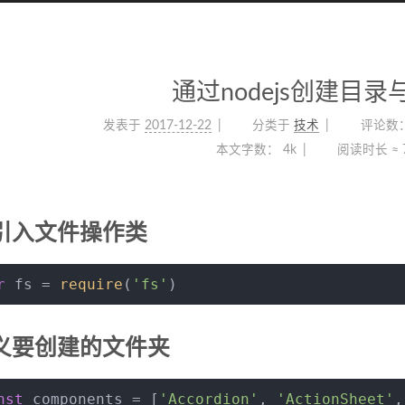
通过nodejs创建目录
发表于
2017-12-22
分类于
技术
评论数
本文字数：
4k
阅读时长 ≈
先引入文件操作类
r
 fs = 
require
(
'fs'
)
定义要创建的文件夹
nst
 components = [
'Accordion'
, 
'ActionSheet'
,