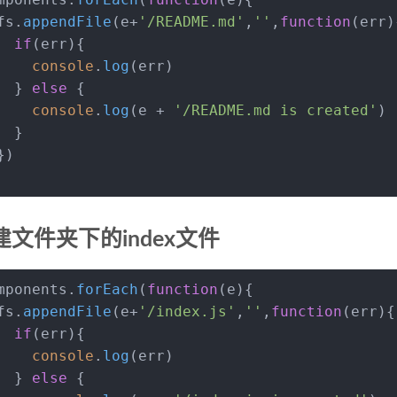
fs.
appendFile
(e+
'/README.md'
,
''
,
function
(
err
)
if
(err){
console
.
log
(err)
  } 
else
 {
console
.
log
(e + 
'/README.md is created'
)
  }
})
创建文件夹下的index文件
mponents.
forEach
(
function
(
e
){
fs.
appendFile
(e+
'/index.js'
,
''
,
function
(
err
){
if
(err){
console
.
log
(err)
  } 
else
 {