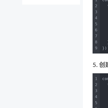
2
  
3
4
5
  
6
7
  
8
  
9
})
5. 
1
co
2
  
3
4
5
  