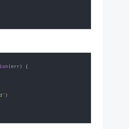
ion
(
err
) {
d'
)