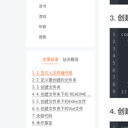
读书
游戏
3. 
听歌
1
co
搜索
2
  
3
4
文章目录
站点概览
5
  
6
1.
1. 先引入文件操作类
7
  
2.
2. 定义要创建的文件夹
8
  
3.
3. 创建文件夹
9
})
4.
4. 创建文件夹下的 README 文件
5.
5. 创建文件夹下的index文件
6.
6. 创建文件夹下的Vue文件
4. 
7.
全部代码
8.
未尽事宜
1
co