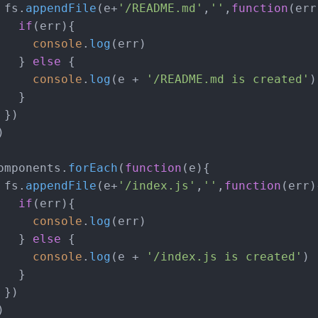
 fs.
appendFile
(e+
'/README.md'
,
''
,
function
(
err
if
(err){
console
.
log
(err)
   } 
else
 {
console
.
log
(e + 
'/README.md is created'
)
   }
 })
)
omponents.
forEach
(
function
(
e
){
 fs.
appendFile
(e+
'/index.js'
,
''
,
function
(
err
)
if
(err){
console
.
log
(err)
   } 
else
 {
console
.
log
(e + 
'/index.js is created'
)
   }
 })
)