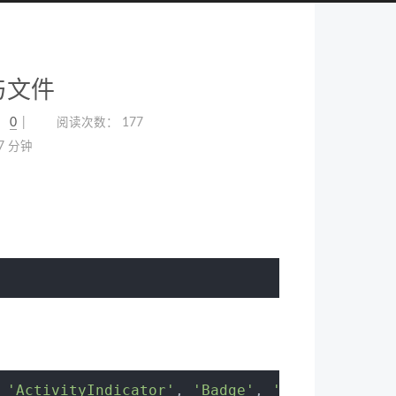
与文件
：
0
阅读次数：
177
7 分钟
 
'ActivityIndicator'
, 
'Badge'
, 
'Button'
, 
'Cal