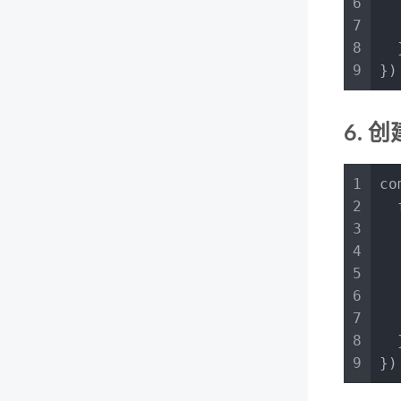
6
7
  
8
  
9
})
6. 
1
co
2
  
3
4
5
  
6
7
  
8
  
9
})