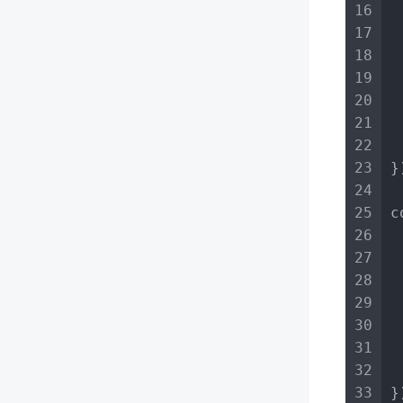
16
 
17
18
19
 
20
21
 
22
 
23
}
24
25
c
26
 
27
28
29
 
30
31
 
32
 
33
}