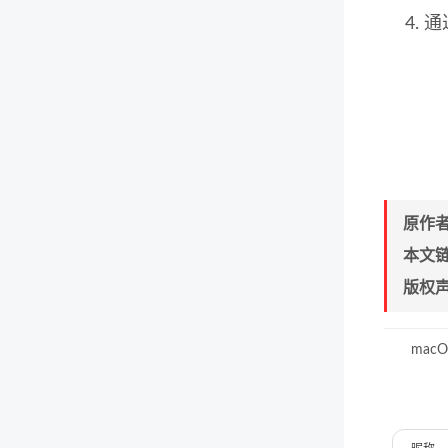
通
原作
本文
版权
macO