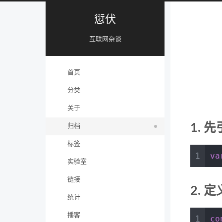
愆伏
互联网杂谈
首页
分类
关于
1. 
归档
标签
1
va
实验室
链接
2. 
统计
播客
1
co