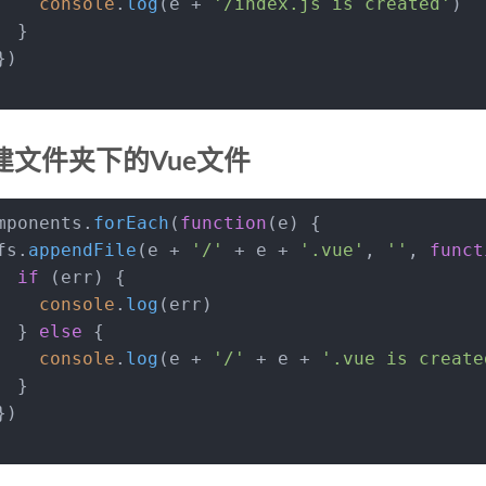
console
.
log
(e + 
'/index.js is created'
)
  }
})
创建文件夹下的Vue文件
mponents.
forEach
(
function
(
e
) {
fs.
appendFile
(e + 
'/'
 + e + 
'.vue'
, 
''
, 
funct
if
 (err) {
console
.
log
(err)
  } 
else
 {
console
.
log
(e + 
'/'
 + e + 
'.vue is create
  }
})