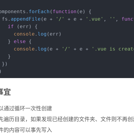
omponents.
forEach
(
function
(
e
) {
 fs.
appendFile
(e + 
'/'
 + e + 
'.vue'
, 
''
, 
func
if
 (err) {
console
.
log
(err)
   } 
else
 {
console
.
log
(e + 
'/'
 + e + 
'.vue is creat
   }
 })
)
事宜
以通过循环一次性创建
先遍历目录，如果发现已经创建的文件夹、文件则不再创
件的内容可以事先写入