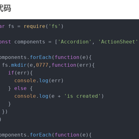
代码
ar
 fs = 
require
(
'fs'
)
onst
 components = [
'Accordion'
, 
'ActionSheet'
omponents.
forEach
(
function
(
e
){
 fs.
mkdir
(e,
0777
,
function
(
err
){
if
(err){
console
.
log
(err)
   } 
else
 {
console
.
log
(e + 
'is created'
)
   }
 })
)
omponents.
forEach
(
function
(
e
){