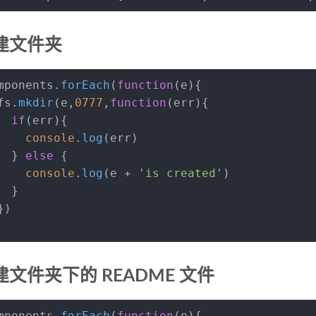
创建文件夹
mponents.
forEach
(
function
(
e
){
fs.
mkdir
(e,
0777
,
function
(
err
){
if
(err){
console
.
log
(err)
  } 
else
 {
console
.
log
(e + 
'is created'
)
  }
})
创建文件夹下的 README 文件
mponents.
forEach
(
function
(
e
){