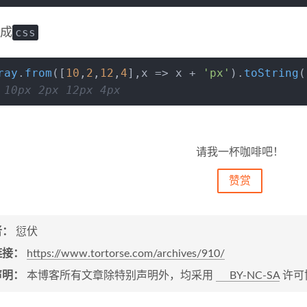
css
成
ray
.
from
([
10
,
2
,
12
,
4
],
x
 =>
 x + 
'px'
).
toString
(
 10px 2px 12px 4px 
请我一杯咖啡吧！
赞赏
者：
愆伏
链接：
https://www.tortorse.com/archives/910/
声明：
本博客所有文章除特别声明外，均采用
BY-NC-SA
许可