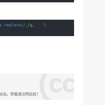
).
replace
(
/,/g
, 
' '
)
协议。转载请注明出处！