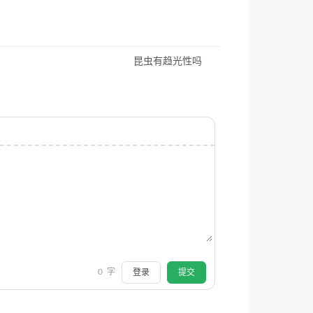
昆虫有趋光性吗
0
字
登录
提交