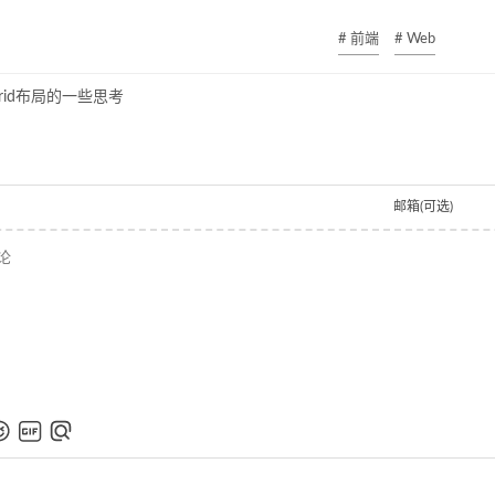
# 前端
# Web
rid布局的一些思考
邮箱(可选)