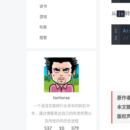
读书
js
从
转
游戏
听歌
1
Ar
2
//
搜索
tortorse
原作
一个浸淫互联网行业多年的斜杠中
本文
年，通过博客表达自己的所思所想以
版权
及所经历的历史进程
537
10
379