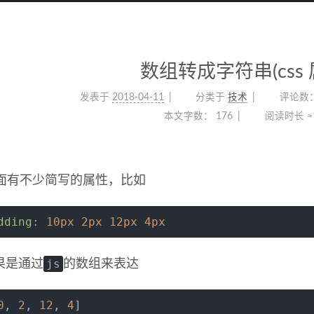
数组转成字符串(css 
发表于
2018-04-11
分类于
技术
评论数
本文字数：
176
阅读时长 ≈
面有不少简写的属性，比如
dding
: 
10px
2px
12px
4px
js
果是通过
的数组来表达
0
, 
2
, 
12
, 
4
]