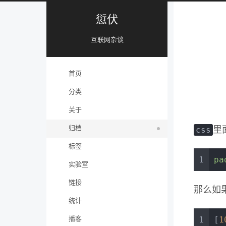
愆伏
互联网杂谈
首页
分类
关于
归档
css
里
标签
1
pa
实验室
链接
那么如
统计
1
[
1
播客