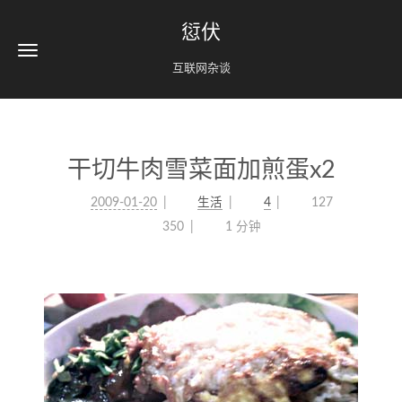
愆伏
互联网杂谈
干切牛肉雪菜面加煎蛋x2
2009-01-20
生活
4
127
350
1 分钟