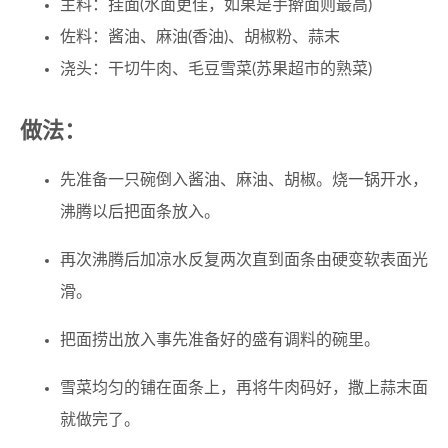
主料：挂面(水面更佳，如果是手擀面则最高)
佐料：酱油、麻油(香油)、胡椒粉、蒜末
浇头：干切牛肉、毛豆雪菜(苏果超市的熟菜)
做法：
先准备一只碗倒入酱油、麻油、胡椒。烧一锅开水，
沸腾以后把面条放入。
再次沸腾后加凉水反复两次直到面条由硬变软表面光
滑。
把面捞出放入事先准备好的盛有调料的碗里。
雪菜均匀的铺在面条上，再将牛肉码好，撒上蒜末面
就做完了。