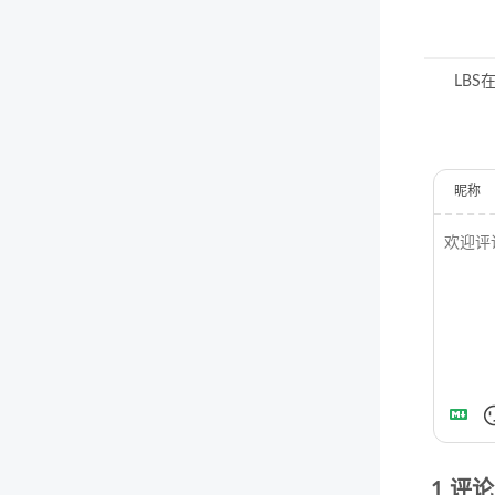
LBS
昵称
1
评论