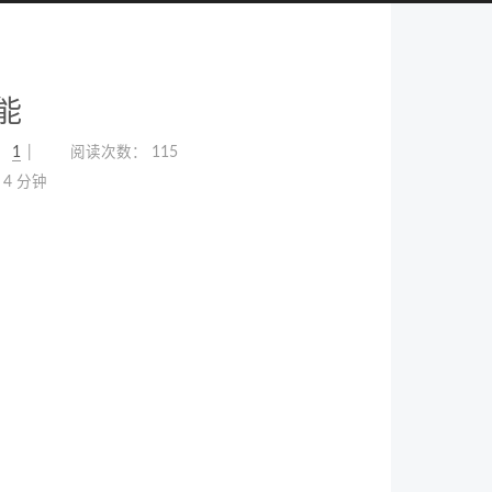
能
：
1
阅读次数：
115
4 分钟