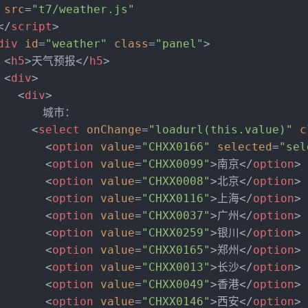
src
=
"t7/weather.js"
</
script
>
div
id
=
"weather"
class
=
"panel"
>
<
h5
>
天气预报
</
h5
>
<
div
>
<
div
>
     　城市：
<
select
onChange
=
"loadurl(this.value)"
c
<
option
value
=
"CHXX0166"
selected
=
"sel
<
option
value
=
"CHXX0099"
>
南京
</
option
>
<
option
value
=
"CHXX0008"
>
北京
</
option
>
<
option
value
=
"CHXX0116"
>
上海
</
option
>
<
option
value
=
"CHXX0037"
>
广州
</
option
>
<
option
value
=
"CHXX0259"
>
银川
</
option
>
<
option
value
=
"CHXX0165"
>
郑州
</
option
>
<
option
value
=
"CHXX0013"
>
长沙
</
option
>
<
option
value
=
"CHXX0049"
>
香港
</
option
>
<
option
value
=
"CHXX0146"
>
西安
</
option
>