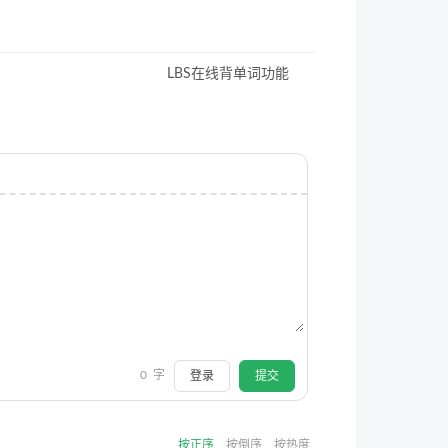
LBS在线背单词功能
0
字
登录
提交
按正序
按倒序
按热度