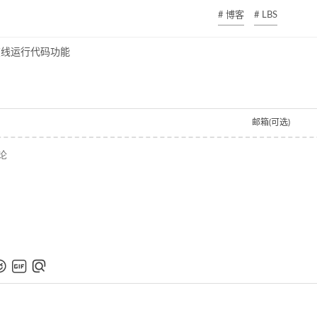
# 博客
# LBS
在线运行代码功能
邮箱(可选)