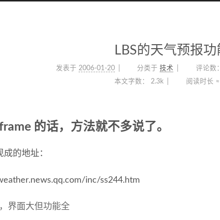
LBS的天气预报功
发表于
2006-01-20
分类于
技术
评论数
本文字数：
2.3k
阅读时长 ≈
iframe 的话，方法就不多说了。
现成的地址：
/weather.news.qq.com/inc/ss244.htm
 的，界面大但功能全