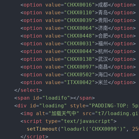
<
option
value
=
"CHXX0016"
>
成都
</
option
>
<
option
value
=
"CHXX0110"
>
青岛
</
option
>
<
option
value
=
"CHXX0039"
>
贵阳
</
option
>
<
option
value
=
"CHXX0064"
>
济南
</
option
>
<
option
value
=
"CHXX0448"
>
合肥
</
option
>
<
option
value
=
"CHXX0031"
>
福州
</
option
>
<
option
value
=
"CHXX0044"
>
杭州
</
option
>
<
option
value
=
"CHXX0138"
>
武汉
</
option
>
<
option
value
=
"CHXX0097"
>
南昌
</
option
>
<
option
value
=
"CHXX0502"
>
海口
</
option
>
<
option
value
=
"ITXX0042"
>
米兰
</
option
>
</
select
>
<
span
id
=
"loadifo"
>
</
span
>
<
div
id
=
"loading"
style
=
"PADDING-TOP: 5p
<
img
alt
=
"加载天气中"
src
=
"t7/loading.gi
<
script
type
=
"text/javascript"
>
setTimeout
(
"loadurl('CHXX0099')"
, 
25
</
script
>