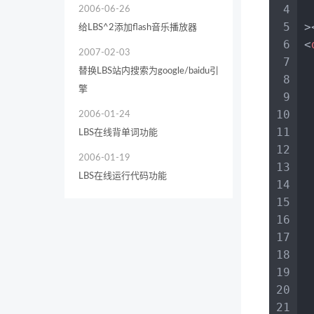
4
2006-06-26
5
>
给LBS^2添加flash音乐播放器
6
<
2007-02-03
7
替换LBS站内搜索为google/baidu引
8
擎
9
10
 
2006-01-24
11
LBS在线背单词功能
12
2006-01-19
13
LBS在线运行代码功能
14
15
16
17
18
19
20
21