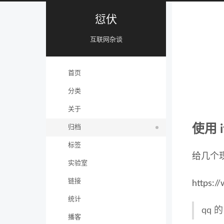
愆伏
互联网杂谈
首页
分类
关于
使用 
归档
标签
给几个
实验室
链接
https:/
统计
qq
播客