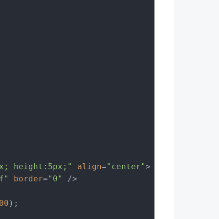
x; height:5px;"
align
=
"center"
>
f"
border
=
"0"
 />
00
);