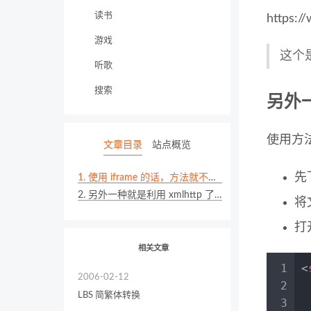
读书
https:/
游戏
这个是
听歌
搜索
另外一
使用方法
文章目录
站点概览
先
1.
使用 iframe 的话，方法就不多说了。
2.
另外一种就是利用 xmlhttp 了从别的网站上扒了。
将
打
相关文章
1
<
2006-02-12
2
LBS 简繁体转换
3