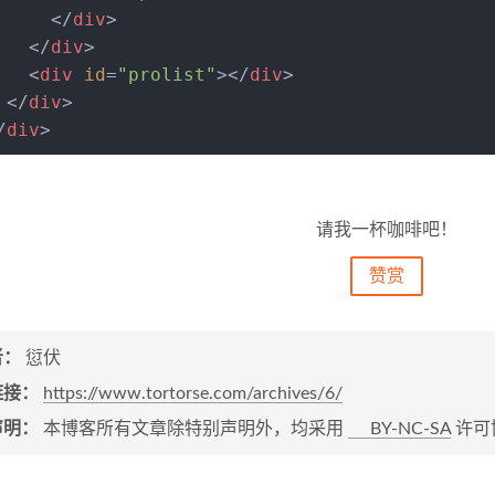
</
div
>
</
div
>
<
div
id
=
"prolist"
>
</
div
>
</
div
>
/
div
>
请我一杯咖啡吧！
赞赏
者：
愆伏
链接：
https://www.tortorse.com/archives/6/
声明：
本博客所有文章除特别声明外，均采用
BY-NC-SA
许可