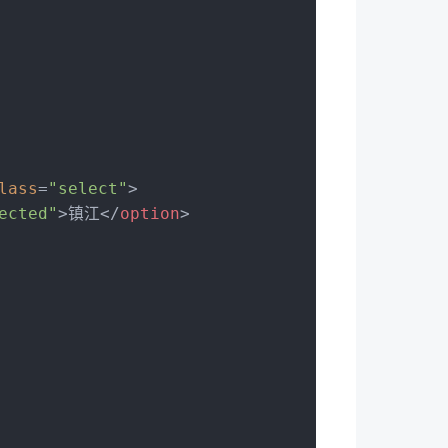
lass
=
"select"
>
ected"
>
镇江
</
option
>