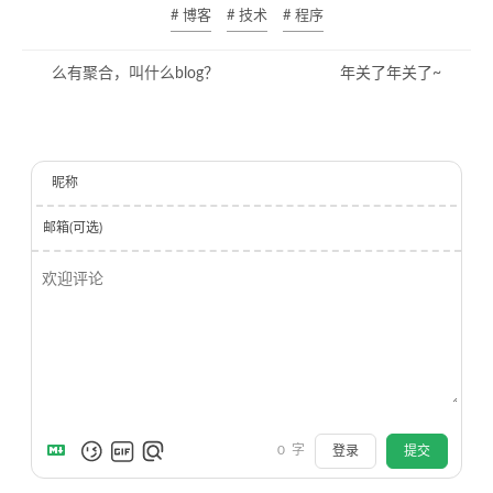
# 博客
# 技术
# 程序
么有聚合，叫什么blog？
年关了年关了~
昵称
邮箱(可选)
0
字
登录
提交